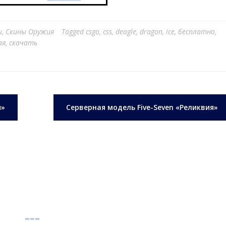
и
,
Скины Оружия
Tagged
csgo
,
css
,
deagle
,
dragon
,
ice
,
бесплатно
,
ая
,
скачать
я»
Серверная модель Five-Seven «Реликвия»