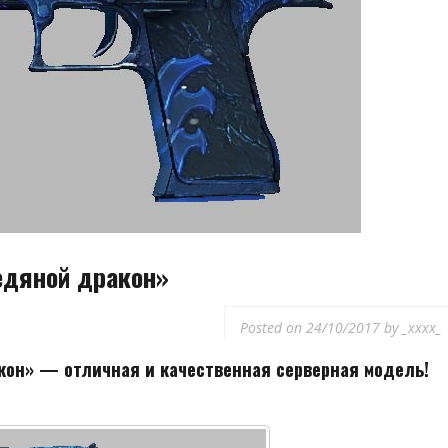
едяной дракон»
Posted on
24/10/2017
by
_xxxx_
кон» — отличная и качественная серверная модель!