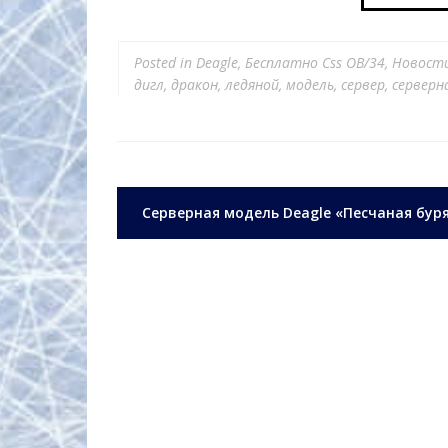
Posted in
Deagle
,
Бесплатно Css OB/34
,
Новост
дигл
,
дракон
,
ледяной
,
модель
,
сервер
,
серверн
Навигация
Серверная модель Deagle «Песчаная бур
по
записям