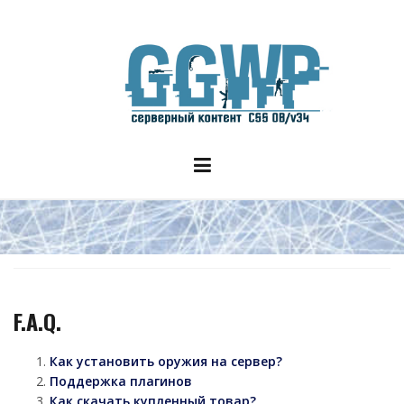
Skip
to
content
F.A.Q.
Как установить оружия на сервер?
Поддержка плагинов
Как скачать купленный товар?