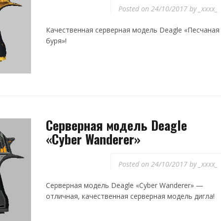
Posted on
24/10/2017
by
_xxxx_
Качественная серверная модель Deagle «Песчаная
буря»!
Серверная модель Deagle
«Cyber Wanderer»
Posted on
24/10/2017
by
_xxxx_
Серверная модель Deagle «Cyber Wanderer» —
отличная, качественная серверная модель дигла!