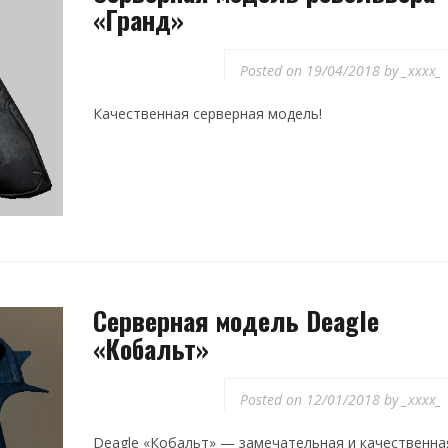
«Гранд»
Posted on
19/04/2018
by
_xxxx_
Качественная серверная модель!
Серверная модель Deagle
«Кобальт»
Posted on
12/01/2018
by
_xxxx_
Deagle «Кобальт» — замечательная и качественна