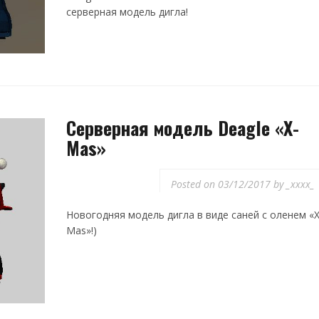
серверная модель дигла!
Серверная модель Deagle «X-
Mas»
Posted on
03/12/2017
by
_xxxx_
Новогодняя модель дигла в виде саней с оленем «X
Mas»!)