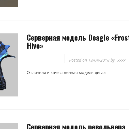
Серверная модель Deagle «Fros
Hive»
Posted on
19/04/2018
by
_xxxx_
Отличная и качественная модель дигла!
Серверная модель револьвера