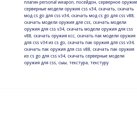
плагин personal weapon
,
посейдон
,
серверное оружи
серверные модели оружия css v34
,
скачать
,
скачать
мод cs go для css v34
,
скачать мод cs go для css v88
,
скачать модели оружия для css
,
скачать модели
оружия для css v34
,
скачать модели оружия для css
v88
,
скачать оружия ксс
,
скачать пак модели оружия
для css v34 из cs go
,
скачать пак оружия для css v34
,
скачать пак оружия для css v88
,
скачать пак оружия
из cs go для css v34
,
скачать серверные модели
оружия для css
,
сыы
,
текстура
,
текстуру