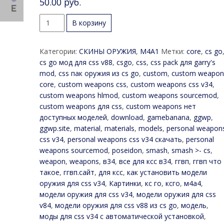
50.00
руб.
Количество
В корзину
товара
Серверная
Категории:
СКИНЫ ОРУЖИЯ
,
M4A1
Метки:
core
,
cs go
модель
cs go мод для css v88
,
csgo
,
css
,
css pack для garry's
M4A4
mod
,
css пак оружия из cs go
,
custom
,
custom weapon
«Посейдон/Poseidon»
core
,
custom weapons css
,
custom weapons css v34
,
custom weapons hlmod
,
custom weapons sourcemod
,
custom weapons для css
,
custom weapons нет
доступных моделей
,
download
,
gamebanana
,
ggwp
,
ggwp.site
,
material
,
materials
,
models
,
personal weapon
css v34
,
personal weapons css v34 скачать
,
personal
weapons sourcemod
,
poseidon
,
smash
,
smash >- cs
,
weapon
,
weapons
,
в34
,
все для ксс в34
,
ггвп
,
ггвп что
такое
,
ггвп.сайт
,
для ксс
,
как установить модели
оружия для css v34
,
Картинки
,
кс го
,
ксго
,
м4а4
,
модели оружия для css v34
,
модели оружия для css
v84
,
модели оружия для css v88 из cs go
,
модель
,
моды для css v34 с автоматической установкой
,