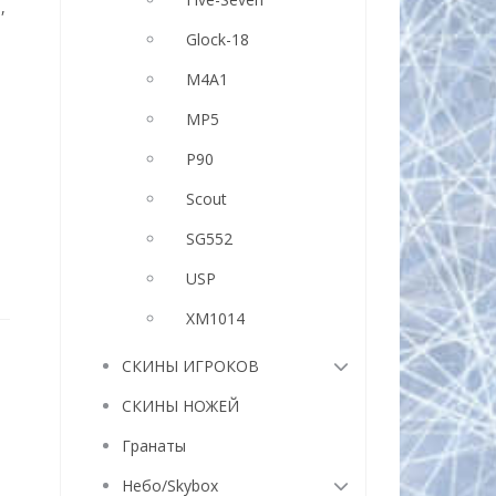
е
,
Glock-18
M4A1
MP5
P90
Scout
SG552
USP
XM1014
СКИНЫ ИГРОКОВ
СКИНЫ НОЖЕЙ
Гранаты
Небо/Skybox