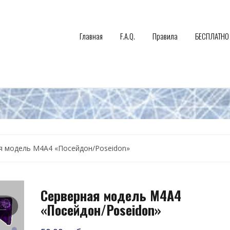
Главная
F.A.Q.
Правила
БЕСПЛАТНО
я модель M4A4 «Посейдон/Poseidon»
Серверная модель M4A4
«Посейдон/Poseidon»