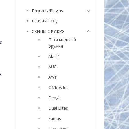
Плагины/Plugins
НОВЫЙ ГОД
,
СКИНЫ ОРУЖИЯ
Паки моделей
s
оружия
Ak-47
AUG
s
AWP
C4/Бомбы
Deagle
Dual Elites
Famas
Five-Seven