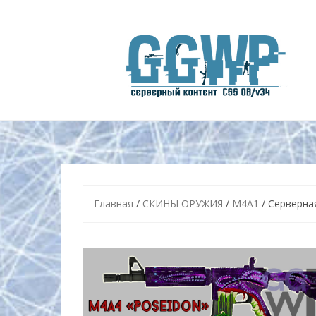
Skip
to
content
Главная
/
СКИНЫ ОРУЖИЯ
/
M4A1
/ Серверна