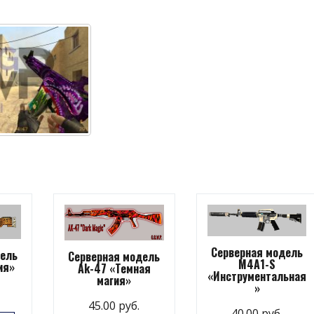
Серверная модель
дель
Серверная модель
M4A1-S
ия»
Ak-47 «Темная
«Инструментальная
магия»
»
45.00
руб.
40.00
руб.